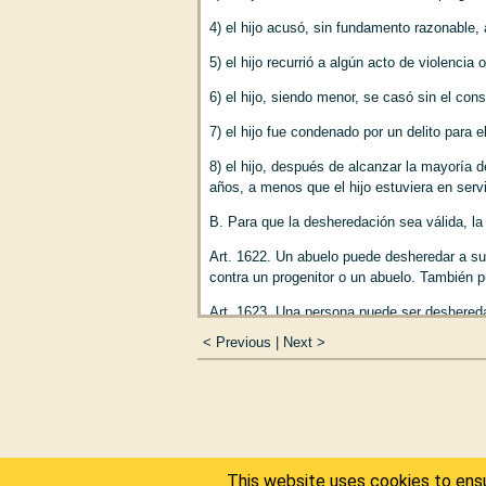
Capítulo 4
De la filiac
4) el hijo acusó, sin fundamento razonable, 
Capítulo 5
De la autori
Sección 1
De lo
5) el hijo recurrió a algún acto de violencia
Sección 2
De la
6) el hijo, siendo menor, se casó sin el cons
Sección 3
De la
Sección 4
De la
7) el hijo fue condenado por un delito para 
Sección 5
De la
Sección 6
De la 
8) el hijo, después de alcanzar la mayoría 
Capítulo 6
De las oblig
años, a menos que el hijo estuviera en ser
Título VIII
De los menores, de
Capítulo 1
De la tutela
B. Para que la desheredación sea válida, l
Sección 1
Dispo
Art. 1622. Un abuelo puede desheredar a su 
Sección 2
De la 
contra un progenitor o un abuelo. También p
Sección 3
De la
Sección 4
De la
Art. 1623. Una persona puede ser deshereda
Sección 5
De la
supuestamente constituían justa causa par
<
Previous
|
Next
>
Sección 6
Del t
Sección 7
De la
Art. 1624. El testador debe expresar en el i
Sección 8
De la
Se presumirá la veracidad de la razón, los 
Sección 9
De la
prueba, pero el testimonio sin respaldo del
Sección 10
De l
Art. 1625. A. La persona desheredada puede
tutores y de la 
las circunstancias expresadas en el instru
Sección 11
De l
This website uses cookies to ensur