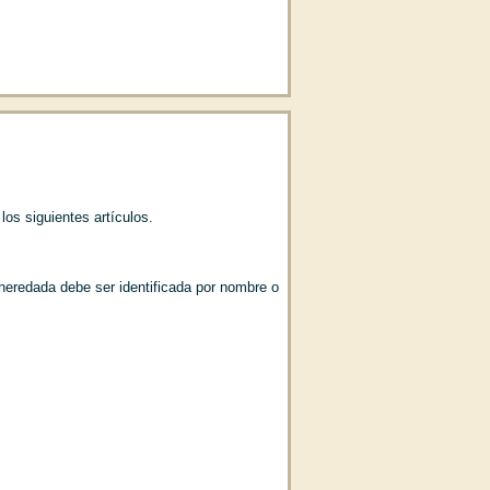
sta 158)
los siguientes artículos.
heredada debe ser identificada por nombre o
aternidad; de la impugnación; de la
iento (Art. 195)