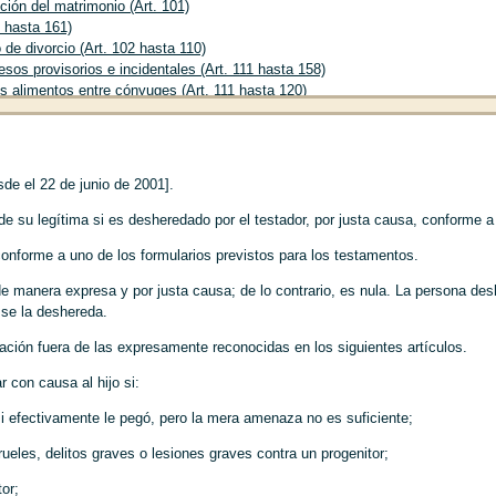
ción del matrimonio (Art. 101)
2 hasta 161)
de divorcio (Art. 102 hasta 110)
sos provisorios e incidentales (Art. 111 hasta 158)
s alimentos entre cónyuges (Art. 111 hasta 120)
eclamo de aportes para educación o capacitación (Art. 121 hasta 130)
 guarda de los hijos (Art. 131 hasta 140)
s alimentos de los hijos (Art. 141 hasta 150)
s procesos provisorios e incidentales en las acciones de nulidad (Art. 151 ha
sde el 22 de junio de 2001].
os del divorcio (Art. 159 hasta 161)
iervos (Art. 162 hasta 177)
de su legítima si es desheredado por el testador, por justa causa, conforme a 
s (Art. 178 hasta 245)
onforme a uno de los formularios previstos para los testamentos.
ión (Art. 178 hasta 183)
ión por prueba de maternidad o paternidad (Art. 184 hasta 198)
e manera expresa y por justa causa; de lo contrario, es nula. La persona des
 prueba de la maternidad (Art. 184)
e se la deshereda.
 prueba de la paternidad (Art. 185 hasta 198)
ión A
De la presunción de paternidad del esposo; del desconocimiento de la p
ación fuera de las expresamente reconocidas en los siguientes artículos.
ción de la paternidad (Art. 185 hasta 194)
 con causa al hijo si:
ión B
De la presunción de paternidad por matrimonio posterior y del reconocim
ión C
De otros métodos para establecer la paternidad (Art. 196 hasta 198)
o si efectivamente le pegó, pero la mera amenaza no es suficiente;
ión por adopción (Art. 199 hasta 214)
s efectos de la adopción (Art. 199)
crueles, delitos graves o lesiones graves contra un progenitor;
 adopción de menores (Art. 200 hasta 211)
tor;
 adopción de adultos (Art. 212 hasta 214)