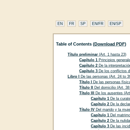
EN
FR
SP
EN/FR
EN/SP
Table of Contents (
Download PDF
)
Título preliminar
(Art. 1 hasta 23)
Capítulo 1
Principios generale
Capítulo 2
De la interpretació
Capítulo 3
De los conflictos d
Libro I
De las personas (Art. 24 to 3
Título I
De las personas física
Título II
Del domicilio (Art. 38
Título III
De los ausentes (Art
Capítulo 1
De la curate
Capítulo 2
De la declar
Título IV
Del marido y la muje
Capítulo 1
Del matrimon
Capítulo 2
De la nulida
Capítulo 3
De las incid