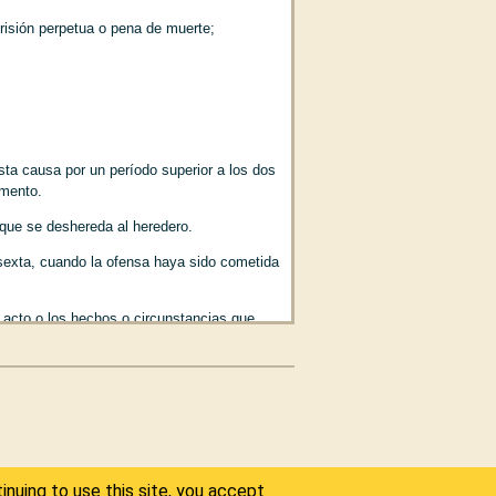
prisión perpetua o pena de muerte;
sta 234)
sta causa por un período superior a los dos
omento.
 que se deshereda al heredero.
a sexta, cuando la ofensa haya sido cometida
 acto o los hechos o circunstancias que
 de desheredación; de lo contrario, es nula.
r rebatida por la preponderancia de la
6)
ersonas encargadas de que se nombren los
 del acaecimiento de la razón, los hechos o
inuing to use this site, you accept