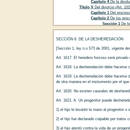
Capítulo 4
De la disolu
Título V
Del divorcio (Art. 10
Capítulo 1
Del proceso 
Capítulo 2
De los proce
Sección 1
De lo
Sección 2
Del r
Sección 3
De la
SECCIÓN 8. DE LA DESHEREDACIÓN
Sección 4
De lo
Sección 5
De lo
[Sección 1, ley n.o 573 de 2001, vigente de
Capítulo 3
De los efect
Título VI
Del señor y de los s
Art. 1617. El heredero forzoso será privado 
Título VII
De los padres e hijo
Art. 1618. La desheredación debe hacerse c
Capítulo 1
De la filiac
Capítulo 2
De la filiac
Art. 1619. La desheredación debe hacerse d
Sección 1
De la
de otra manera en el instrumento por el qu
Sección 2
De la
Subsecc
Art. 1620. No existen causales de deshered
determina
Art. 1621. A. Un progenitor puede desheredar
Subsecc
Subsecc
1) el hijo le levantó la mano al progenitor 
Capítulo 3
De la filiac
Sección 1
De lo
2) el hijo fue declarado culpable por tratos 
Sección 2
De la
3) el hijo atentó contra la vida de un progeni
Sección 3
De la