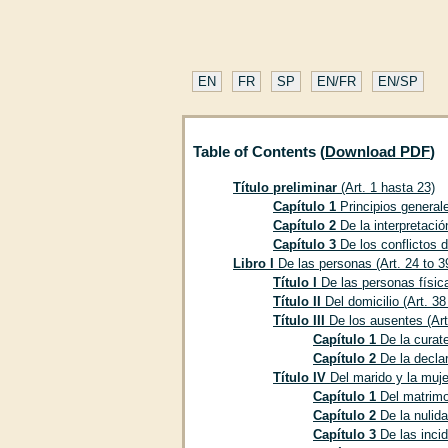
EN
FR
SP
EN/FR
EN/SP
Table of Contents (
Download PDF
)
Título preliminar
(Art. 1 hasta 23)
Capítulo 1
Principios generale
Capítulo 2
De la interpretació
Capítulo 3
De los conflictos d
Libro I
De las personas (Art. 24 to 3
Título I
De las personas física
Título II
Del domicilio (Art. 38
Título III
De los ausentes (Art
Capítulo 1
De la curate
Capítulo 2
De la declar
Título IV
Del marido y la muje
Capítulo 1
Del matrimon
Capítulo 2
De la nulida
Capítulo 3
De las incid