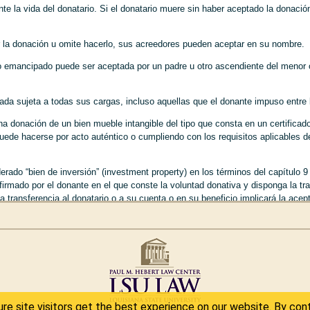
te la vida del donatario. Si el donatario muere sin haber aceptado la donac
ión de los hijos concebidos por técnicas de reproducción asistida (reservado)
dad parental de las personas casadas (Art. 215 hasta 235)
s principios generales de la autoridad parental (Art. 221 hasta 223)
ar la donación u omite hacerlo, sus acreedores pueden aceptar en su nombre.
s obligaciones de los padres (Art. 224 hasta 226)
s obligaciones de los hijos (Art. 227 hasta 228)
 emancipado puede ser aceptada por un padre u otro ascendiente del menor o p
 autoridad sobre los bienes de los hijos (Art. 229 hasta 231)
 persona con autoridad parental y de su delegación y suspensión (Art. 232 ha
nada sujeta a todas sus cargas, incluso aquellas que el donante impuso entre
extinción de la autoridad parental (Art. 235)
aciones de los hijos y los padres y otros ascendientes (Art. 236 hasta 245)
na donación de un bien mueble intangible del tipo que consta en un certificad
 su tutela y emancipación (Art. 246 hasta 262)
puede hacerse por acto auténtico o cumpliendo con los requisitos aplicables d
 (Art. 246 hasta 262)
siciones generales (Art. 246 hasta 249)
tutelar natural (Art. 250 hasta 256)
rado “bien de inversión” (investment property) en los términos del capítulo 
 tutela testamentaria (Art. 257 hasta 262)
irmado por el donante en el que conste la voluntad donativa y disponga la tran
 tutela legítima (Art. 263 hasta 269)
a transferencia al donatario o a su cuenta o en su beneficio implicará la ace
 tutela dativa (Art. 270 hasta 272)
utor supervisor (Art. 273 hasta 280)
su aceptación. Una vez aceptada, se transfiere al donatario el derecho de pro
s reuniones familiares (Art. 281 hasta 291)
s causas por las que se dispensa o excusa de la tutela (Art. 292 hasta 301)
 incapacidad, de la exclusión y de la privación de la tutela (Art. 302 hasta 30
a designación, el reconocimiento o la confirmación de los tutores, de las p
responsabilidad de esas personas (Art. 307 hasta 335)
a administración del tutor (Art. 336 hasta 353)
e site visitors get the best experience on our website. By cont