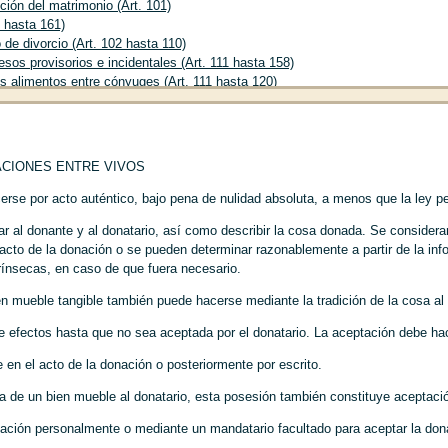
ción del matrimonio (Art. 101)
2 hasta 161)
de divorcio (Art. 102 hasta 110)
sos provisorios e incidentales (Art. 111 hasta 158)
s alimentos entre cónyuges (Art. 111 hasta 120)
eclamo de aportes para educación o capacitación (Art. 121 hasta 130)
 guarda de los hijos (Art. 131 hasta 140)
s alimentos de los hijos (Art. 141 hasta 150)
s procesos provisorios e incidentales en las acciones de nulidad (Art. 151 ha
ACIONES ENTRE VIVOS
os del divorcio (Art. 159 hasta 161)
iervos (Art. 162 hasta 177)
cerse por acto auténtico, bajo pena de nulidad absoluta, a menos que la ley 
s (Art. 178 hasta 245)
ar al donante y al donatario, así como describir la cosa donada. Se considera
ión (Art. 178 hasta 183)
 acto de la donación o se pueden determinar razonablemente a partir de la inf
ión por prueba de maternidad o paternidad (Art. 184 hasta 198)
trínsecas, en caso de que fuera necesario.
 prueba de la maternidad (Art. 184)
 prueba de la paternidad (Art. 185 hasta 198)
en mueble tangible también puede hacerse mediante la tradición de la cosa al 
ión A
De la presunción de paternidad del esposo; del desconocimiento de la p
ción de la paternidad (Art. 185 hasta 194)
e efectos hasta que no sea aceptada por el donatario. La aceptación debe hac
ión B
De la presunción de paternidad por matrimonio posterior y del reconocim
en el acto de la donación o posteriormente por escrito.
ión C
De otros métodos para establecer la paternidad (Art. 196 hasta 198)
ión por adopción (Art. 199 hasta 214)
ca de un bien mueble al donatario, esta posesión también constituye aceptaci
s efectos de la adopción (Art. 199)
 adopción de menores (Art. 200 hasta 211)
onación personalmente o mediante un mandatario facultado para aceptar la do
 adopción de adultos (Art. 212 hasta 214)