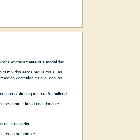
sta 158)
permita expresamente otra modalidad.
n cumplidos estos requisitos si las
ormación contenida en ella, con las
donatario sin ninguna otra formalidad.
aternidad; de la impugnación; de la
erse durante la vida del donante.
iento (Art. 195)
ón de la donación.
nación en su nombre.