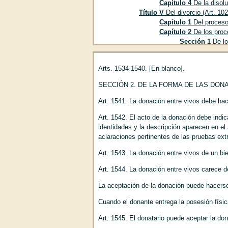
Capítulo 4
De la disolu
Título V
Del divorcio (Art. 10
Capítulo 1
Del proceso 
Capítulo 2
De los proce
Sección 1
De lo
Sección 2
Del r
Sección 3
De la
Arts. 1534-1540. [En blanco].
Sección 4
De lo
Sección 5
De lo
SECCIÓN 2. DE LA FORMA DE LAS DON
Capítulo 3
De los efect
Título VI
Del señor y de los s
Art. 1541. La donación entre vivos debe ha
Título VII
De los padres e hijo
Art. 1542. El acto de la donación debe indic
Capítulo 1
De la filiac
identidades y la descripción aparecen en el
Capítulo 2
De la filiac
aclaraciones pertinentes de las pruebas ex
Sección 1
De la
Sección 2
De la
Art. 1543. La donación entre vivos de un bi
Subsecc
determina
Art. 1544. La donación entre vivos carece d
Subsecc
La aceptación de la donación puede hacerse 
Subsecc
Capítulo 3
De la filiac
Cuando el donante entrega la posesión físi
Sección 1
De lo
Sección 2
De la
Art. 1545. El donatario puede aceptar la d
Sección 3
De la