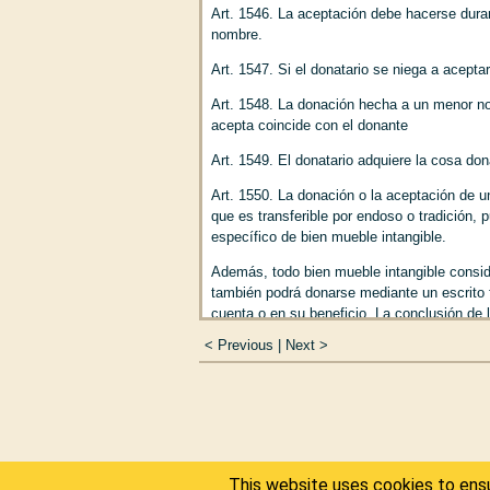
Art. 1546. La aceptación debe hacerse duran
Capítulo 4
De la filiac
nombre.
Capítulo 5
De la autori
Sección 1
De lo
Art. 1547. Si el donatario se niega a acept
Sección 2
De la
Sección 3
De la
Art. 1548. La donación hecha a un menor no
Sección 4
De la
acepta coincide con el donante
Sección 5
De la
Art. 1549. El donatario adquiere la cosa do
Sección 6
De la 
Capítulo 6
De las oblig
Art. 1550. La donación o la aceptación de u
Título VIII
De los menores, de
que es transferible por endoso o tradición, 
Capítulo 1
De la tutela
específico de bien mueble intangible.
Sección 1
Dispo
Sección 2
De la 
Además, todo bien mueble intangible conside
Sección 3
De la
también podrá donarse mediante un escrito f
Sección 4
De la
cuenta o en su beneficio. La conclusión de l
Sección 5
De la
<
Previous
|
Next
>
Sección 6
Del t
Art. 1551. La donación surte efectos desde 
Sección 7
De la
donada.
Sección 8
De la
Arts. 1552-1555. [En blanco].
Sección 9
De la
Sección 10
De l
tutores y de la 
Sección 11
De l
This website uses cookies to ensur