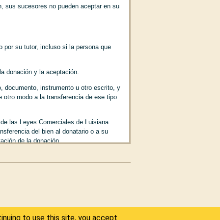
ión, sus sucesores no pueden aceptar en su
or su tutor, incluso si la persona que
sta 234)
 la donación y la aceptación.
o, documento, instrumento u otro escrito, y
e otro modo a la transferencia de ese tipo
9 de las Leyes Comerciales de Luisiana
sferencia del bien al donatario o a su
ptación de la donación.
piedad u otro derecho real sobre la cosa
6)
ersonas encargadas de que se nombren los
inuing to use this site, you accept