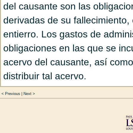
del causante son las obligacio
Capítulo 2
De la nulid
derivadas de su fallecimiento,
Capítulo 3
De las inci
entierro. Los gastos de admin
matrimonio (Art. 98 h
obligaciones en las que se inc
Capítulo 4
De la disol
acervo del causante, así como
Título V
Del divorcio (Ar
distribuir tal acervo.
Capítulo 1
Del proceso
SECCIÓN 2. DE LOS DERE
Capítulo 2
De los proc
<
Previous
|
Next
>
111 hasta 158)
Art. 1416. A. Los sucesores u
Sección 1
De los a
acreedores por el pago de las