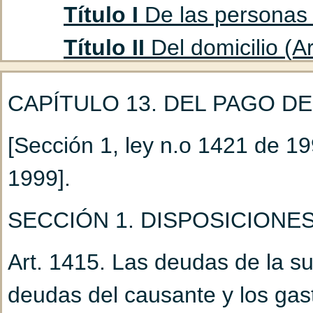
Título I
De las personas f
Título II
Del domicilio (Ar
Título III
De los ausentes
CAPÍTULO 13. DEL PAGO D
Capítulo 1
De la cura
[Sección 1, ley n.o 1421 de 19
(Art. 47 hasta 53)
1999].
Capítulo 2
De la decla
hasta 85)
SECCIÓN 1. DISPOSICION
Título IV
Del marido y la
Art. 1415. Las deudas de la s
Capítulo 1
Del matrimo
deudas del causante y los gas
hasta 93)