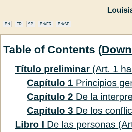
Louisi
EN
FR
SP
EN/FR
EN/SP
Table of Contents (
Down
Título preliminar
(Art. 1 ha
Capítulo 1
Principios gen
Capítulo 2
De la interpre
Capítulo 3
De los conflic
Libro I
De las personas (Art