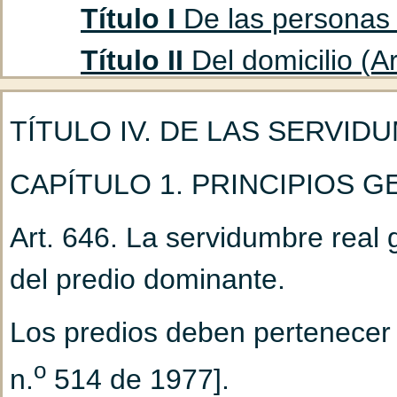
Título I
De las personas f
Título II
Del domicilio (Ar
Título III
De los ausentes
TÍTULO IV. DE LAS SERVI
Capítulo 1
De la cura
CAPÍTULO 1. PRINCIPIOS 
(Art. 47 hasta 53)
Capítulo 2
De la decla
Art. 646. La servidumbre real g
hasta 85)
del predio dominante.
Título IV
Del marido y la
Los predios deben pertenecer a
Capítulo 1
Del matrimo
o
n.
514 de 1977].
hasta 93)