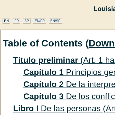
Louisi
EN
FR
SP
EN/FR
EN/SP
Table of Contents (
Down
Título preliminar
(Art. 1 ha
Capítulo 1
Principios gen
Capítulo 2
De la interpre
Capítulo 3
De los conflic
Libro I
De las personas (Art