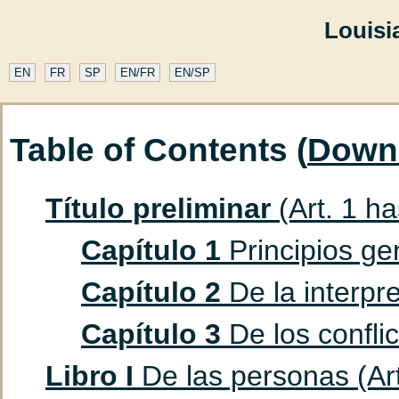
Louisi
EN
FR
SP
EN/FR
EN/SP
Table of Contents (
Down
Título preliminar
(Art. 1 ha
Capítulo 1
Principios gen
Capítulo 2
De la interpre
Capítulo 3
De los conflic
Libro I
De las personas (Art