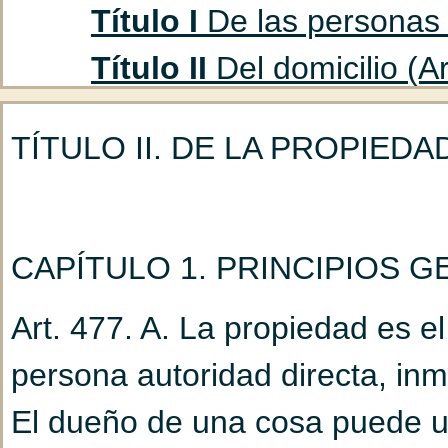
Título I
De las personas f
Título II
Del domicilio (Ar
Título III
De los ausentes
TÍTULO II. DE LA PROPIEDA
Capítulo 1
De la cura
(Art. 47 hasta 53)
Capítulo 2
De la decla
CAPÍTULO 1. PRINCIPIOS 
hasta 85)
Art. 477. A. La propiedad es e
Título IV
Del marido y la
persona autoridad directa, inm
Capítulo 1
Del matrimo
El dueño de una cosa puede usa
hasta 93)