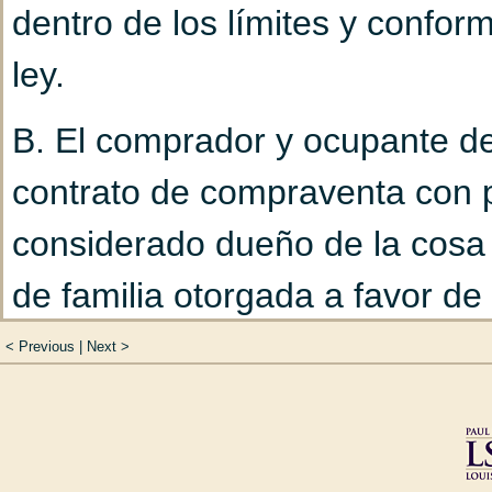
dentro de los límites y conform
Capítulo 2
De la nulid
ley.
Capítulo 3
De las inci
B. El comprador y ocupante de
matrimonio (Art. 98 h
contrato de compraventa con 
Capítulo 4
De la disol
considerado dueño de la cosa a
Título V
Del divorcio (Ar
de familia otorgada a favor de
Capítulo 1
Del proceso
conforme al inciso A, sección 2
Capítulo 2
De los proc
<
Previous
|
Next
>
Luisiana. En este caso, el com
111 hasta 158)
de bien de familia todos los añ
Sección 1
De los a