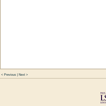
Capítulo 2
De la nulid
Capítulo 3
De las inci
matrimonio (Art. 98 h
Capítulo 4
De la disol
Título V
Del divorcio (Ar
Capítulo 1
Del proceso
Capítulo 2
De los proc
<
Previous
|
Next
>
111 hasta 158)
Sección 1
De los a