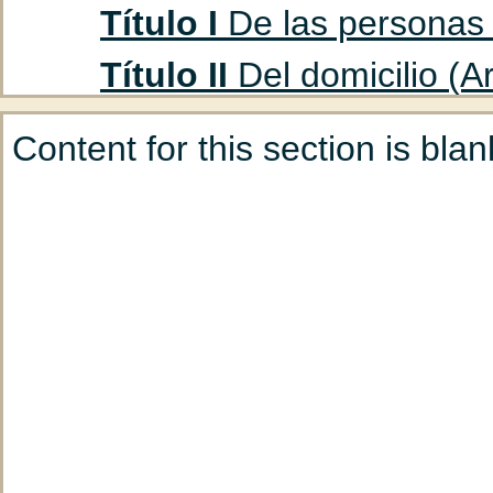
Título I
De las personas f
Título II
Del domicilio (Ar
Título III
De los ausentes
Content for this section is blan
Capítulo 1
De la cura
(Art. 47 hasta 53)
Capítulo 2
De la decla
hasta 85)
Título IV
Del marido y la
Capítulo 1
Del matrimo
hasta 93)