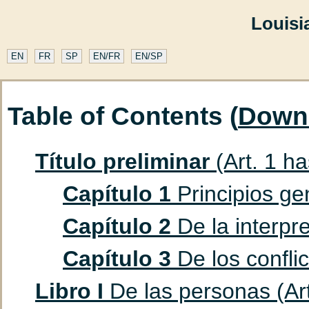
Louisi
EN
FR
SP
EN/FR
EN/SP
Table of Contents (
Down
Título preliminar
(Art. 1 ha
Capítulo 1
Principios gen
Capítulo 2
De la interpre
Capítulo 3
De los conflic
Libro I
De las personas (Art